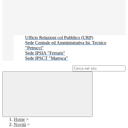
Ufficio Relazioni col Pubblico (URP)
Sede Centrale ed Amministrativa Ist. Tecnico
"Petrucci"
Sede IPSIA "Ferraris"
Sede IPSCT "Maresca"
Campo di ricerca per le pagine del sito
Home
>
Novità
>