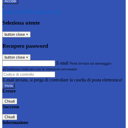
-
Entra con SPID
Entra con CIE
Seleziona utente
button close
×
Recupero password
button close
×
E-mail
Verrà inviato un messaggio
all'indirizzo indicato con le istruzioni necessarie.
E-mail inviata, si prega di controllare la casella di posta elettronica!
Errore
Chiudi
Successo
Chiudi
Informazione