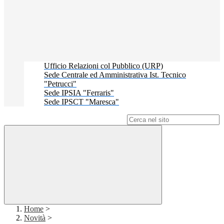
Ufficio Relazioni col Pubblico (URP)
Sede Centrale ed Amministrativa Ist. Tecnico
"Petrucci"
Sede IPSIA "Ferraris"
Sede IPSCT "Maresca"
Campo di ricerca per le pagine del sito
Home
>
Novità
>