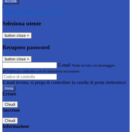
-
Entra con SPID
Entra con CIE
Seleziona utente
button close
×
Recupero password
button close
×
E-mail
Verrà inviato un messaggio
all'indirizzo indicato con le istruzioni necessarie.
E-mail inviata, si prega di controllare la casella di posta elettronica!
Errore
Chiudi
Successo
Chiudi
Informazione