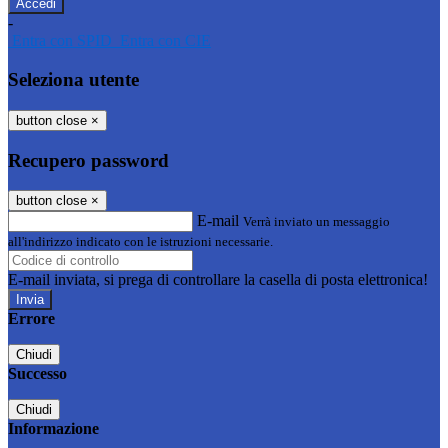
-
Entra con SPID
Entra con CIE
Seleziona utente
button close
×
Recupero password
button close
×
E-mail
Verrà inviato un messaggio
all'indirizzo indicato con le istruzioni necessarie.
E-mail inviata, si prega di controllare la casella di posta elettronica!
Errore
Chiudi
Successo
Chiudi
Informazione