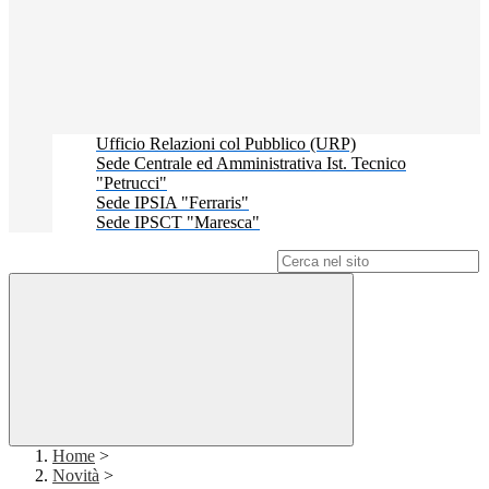
Ufficio Relazioni col Pubblico (URP)
Sede Centrale ed Amministrativa Ist. Tecnico
"Petrucci"
Sede IPSIA "Ferraris"
Sede IPSCT "Maresca"
Campo di ricerca per le pagine del sito
Home
>
Novità
>