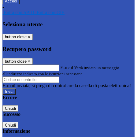
-
Entra con SPID
Entra con CIE
Seleziona utente
button close
×
Recupero password
button close
×
E-mail
Verrà inviato un messaggio
all'indirizzo indicato con le istruzioni necessarie.
E-mail inviata, si prega di controllare la casella di posta elettronica!
Errore
Chiudi
Successo
Chiudi
Informazione