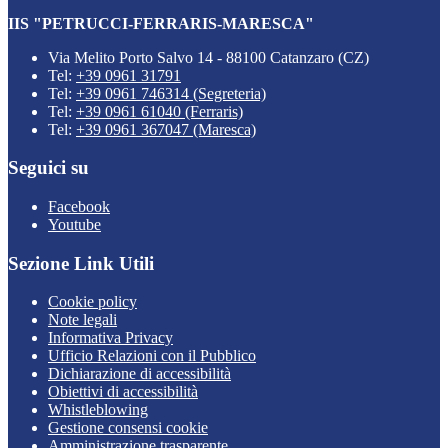
IIS "PETRUCCI-FERRARIS-MARESCA"
Via Melito Porto Salvo 14 - 88100 Catanzaro (CZ)
Tel:
+39 0961 31791
Tel:
+39 0961 746314 (Segreteria)
Tel:
+39 0961 61040 (Ferraris)
Tel:
+39 0961 367047 (Maresca)
Seguici su
Facebook
Youtube
Sezione Link Utili
Cookie policy
Note legali
Informativa Privacy
Ufficio Relazioni con il Pubblico
Dichiarazione di accessibilità
Obiettivi di accessibilità
Whistleblowing
Gestione consensi cookie
Amministrazione trasparente