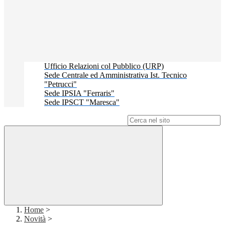
Ufficio Relazioni col Pubblico (URP)
Sede Centrale ed Amministrativa Ist. Tecnico
"Petrucci"
Sede IPSIA "Ferraris"
Sede IPSCT "Maresca"
Campo di ricerca per le pagine del sito
Home
>
Novità
>