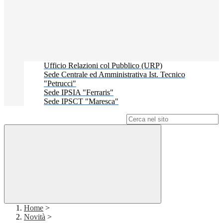
Ufficio Relazioni col Pubblico (URP)
Sede Centrale ed Amministrativa Ist. Tecnico
"Petrucci"
Sede IPSIA "Ferraris"
Sede IPSCT "Maresca"
Campo di ricerca per le pagine del sito
Home
>
Novità
>