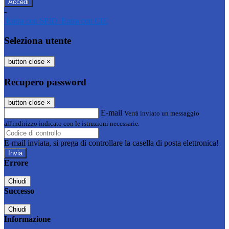
-
Entra con SPID
Entra con CIE
Seleziona utente
button close
×
Recupero password
button close
×
E-mail
Verrà inviato un messaggio
all'indirizzo indicato con le istruzioni necessarie.
E-mail inviata, si prega di controllare la casella di posta elettronica!
Errore
Chiudi
Successo
Chiudi
Informazione