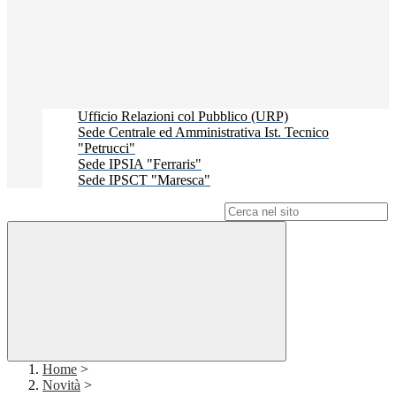
Ufficio Relazioni col Pubblico (URP)
Sede Centrale ed Amministrativa Ist. Tecnico
"Petrucci"
Sede IPSIA "Ferraris"
Sede IPSCT "Maresca"
Campo di ricerca per le pagine del sito
Home
>
Novità
>