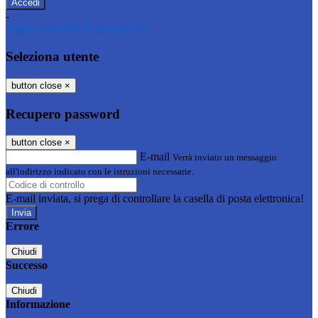
-
Entra con SPID
Entra con CIE
Seleziona utente
button close
×
Recupero password
button close
×
E-mail
Verrà inviato un messaggio
all'indirizzo indicato con le istruzioni necessarie.
E-mail inviata, si prega di controllare la casella di posta elettronica!
Errore
Chiudi
Successo
Chiudi
Informazione