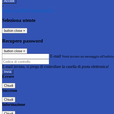
-
Entra con SPID
Entra con CIE
Seleziona utente
button close
×
Recupero password
button close
×
E-mail
Verrà inviato un messaggio all'indirizz
E-mail inviata, si prega di controllare la casella di posta elettronica!
Errore
Chiudi
Successo
Chiudi
Informazione
Chiudi