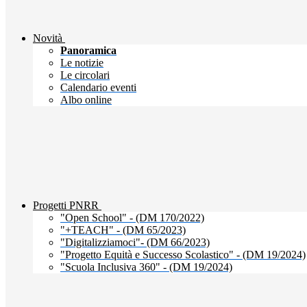
Novità
Panoramica
Le notizie
Le circolari
Calendario eventi
Albo online
Progetti PNRR
"Open School" - (DM 170/2022)
"+TEACH" - (DM 65/2023)
"Digitalizziamoci"- (DM 66/2023)
"Progetto Equità e Successo Scolastico" - (DM 19/2024)
"Scuola Inclusiva 360" - (DM 19/2024)