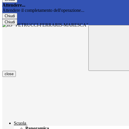
Attendere...
Attendere il completamento dell'operazione...
Chiudi
Chiudi
close
Scuola
Panoramica