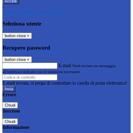
-
Entra con SPID
Entra con CIE
Seleziona utente
button close
×
Recupero password
button close
×
E-mail
Verrà inviato un messaggio
all'indirizzo indicato con le istruzioni necessarie.
E-mail inviata, si prega di controllare la casella di posta elettronica!
Errore
Chiudi
Successo
Chiudi
Informazione