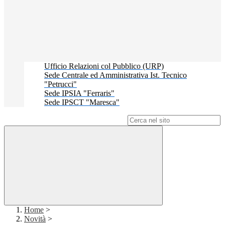
Ufficio Relazioni col Pubblico (URP)
Sede Centrale ed Amministrativa Ist. Tecnico
"Petrucci"
Sede IPSIA "Ferraris"
Sede IPSCT "Maresca"
Campo di ricerca per le pagine del sito
Home
>
Novità
>