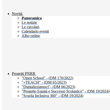
Novità
Panoramica
Le notizie
Le circolari
Calendario eventi
Albo online
Progetti PNRR
"Open School" - (DM 170/2022)
"+TEACH" - (DM 65/2023)
"Digitalizziamoci"- (DM 66/2023)
"Progetto Equità e Successo Scolastico" - (DM 19/2024)
"Scuola Inclusiva 360" - (DM 19/2024)