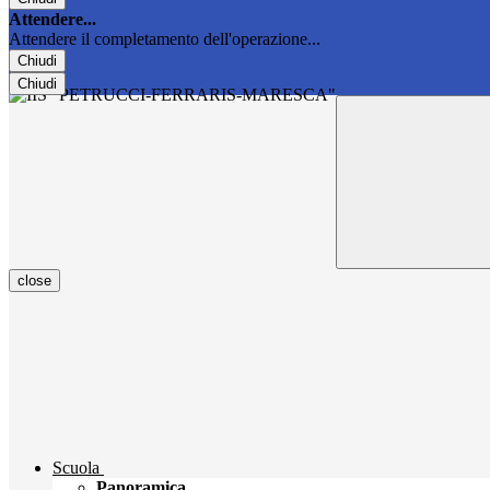
Attendere...
Attendere il completamento dell'operazione...
Chiudi
Chiudi
close
Scuola
Panoramica