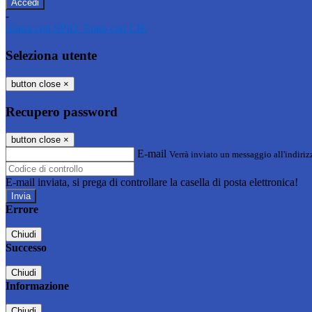
-
Entra con SPID
Entra con CIE
Seleziona utente
button close
×
Recupero password
button close
×
E-mail
Verrà inviato un messaggio all'indirizz
E-mail inviata, si prega di controllare la casella di posta elettronica!
Errore
Chiudi
Successo
Chiudi
Informazione
Chiudi