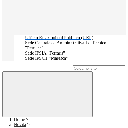
Ufficio Relazioni col Pubblico (URP)
Sede Centrale ed Amministrativa Ist. Tecnico
"Petrucci"
Sede IPSIA "Ferraris"
Sede IPSCT "Maresca"
Campo di ricerca per le pagine del sito
Home
>
Novità
>