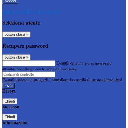
-
Entra con SPID
Entra con CIE
Seleziona utente
button close
×
Recupero password
button close
×
E-mail
Verrà inviato un messaggio
all'indirizzo indicato con le istruzioni necessarie.
E-mail inviata, si prega di controllare la casella di posta elettronica!
Errore
Chiudi
Successo
Chiudi
Informazione