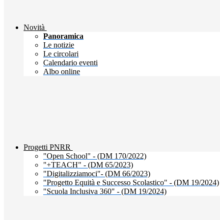
Novità
Panoramica
Le notizie
Le circolari
Calendario eventi
Albo online
Progetti PNRR
"Open School" - (DM 170/2022)
"+TEACH" - (DM 65/2023)
"Digitalizziamoci"- (DM 66/2023)
"Progetto Equità e Successo Scolastico" - (DM 19/2024)
"Scuola Inclusiva 360" - (DM 19/2024)