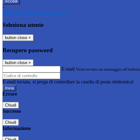
-
Entra con SPID
Entra con CIE
Seleziona utente
button close
×
Recupero password
button close
×
E-mail
Verrà inviato un messaggio all'indirizz
E-mail inviata, si prega di controllare la casella di posta elettronica!
Errore
Chiudi
Successo
Chiudi
Informazione
Chiudi