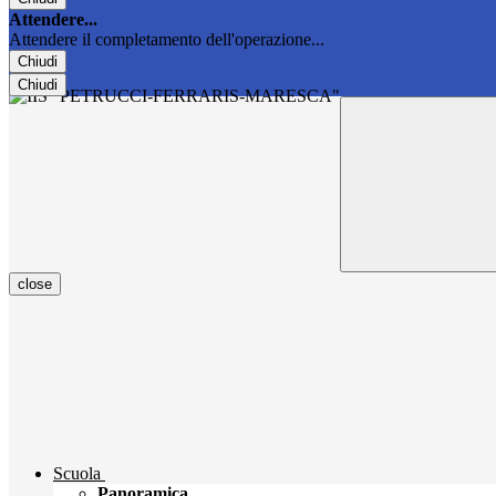
Attendere...
Attendere il completamento dell'operazione...
Chiudi
Chiudi
close
Scuola
Panoramica