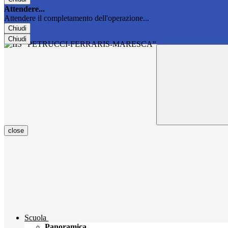
Attendere...
Attendere il completamento dell'operazione...
Chiudi
Chiudi
close
Scuola
Panoramica