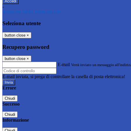
-
Entra con SPID
Entra con CIE
Seleziona utente
button close
×
Recupero password
button close
×
E-mail
Verrà inviato un messaggio all'indirizz
E-mail inviata, si prega di controllare la casella di posta elettronica!
Errore
Chiudi
Successo
Chiudi
Informazione
Chiudi