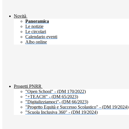
Novità
Panoramica
Le notizie
Le circolari
Calendario eventi
Albo online
Progetti PNRR
"Open School" - (DM 170/2022)
"+TEACH" - (DM 65/2023)
"Digitalizziamoci"- (DM 66/2023)
"Progetto Equità e Successo Scolastico" - (DM 19/2024)
"Scuola Inclusiva 360" - (DM 19/2024)