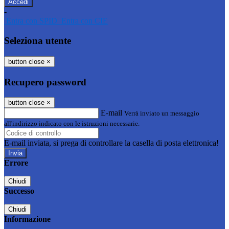
-
Entra con SPID
Entra con CIE
Seleziona utente
button close
×
Recupero password
button close
×
E-mail
Verrà inviato un messaggio
all'indirizzo indicato con le istruzioni necessarie.
E-mail inviata, si prega di controllare la casella di posta elettronica!
Errore
Chiudi
Successo
Chiudi
Informazione