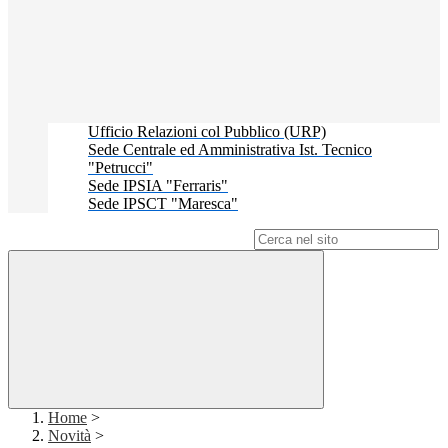
Ufficio Relazioni col Pubblico (URP)
Sede Centrale ed Amministrativa Ist. Tecnico
"Petrucci"
Sede IPSIA "Ferraris"
Sede IPSCT "Maresca"
Campo di ricerca per le pagine del sito
Home
>
Novità
>