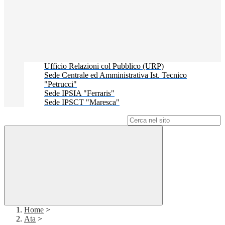
Ufficio Relazioni col Pubblico (URP)
Sede Centrale ed Amministrativa Ist. Tecnico
"Petrucci"
Sede IPSIA "Ferraris"
Sede IPSCT "Maresca"
Campo di ricerca per le pagine del sito
Home
>
Ata
>