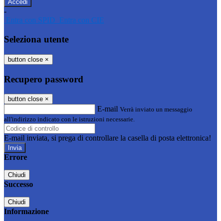
-
Entra con SPID
Entra con CIE
Seleziona utente
button close
×
Recupero password
button close
×
E-mail
Verrà inviato un messaggio
all'indirizzo indicato con le istruzioni necessarie.
E-mail inviata, si prega di controllare la casella di posta elettronica!
Errore
Chiudi
Successo
Chiudi
Informazione