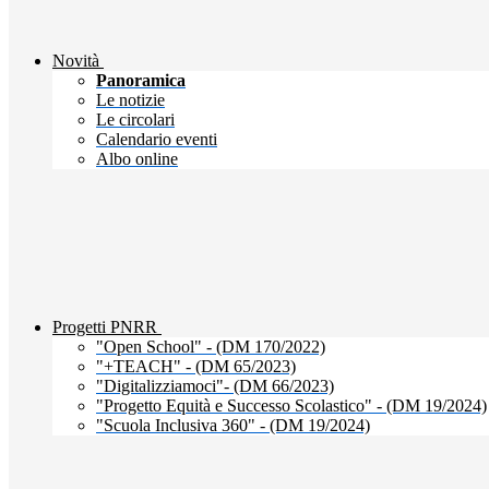
Novità
Panoramica
Le notizie
Le circolari
Calendario eventi
Albo online
Progetti PNRR
"Open School" - (DM 170/2022)
"+TEACH" - (DM 65/2023)
"Digitalizziamoci"- (DM 66/2023)
"Progetto Equità e Successo Scolastico" - (DM 19/2024)
"Scuola Inclusiva 360" - (DM 19/2024)