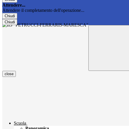
Attendere...
Attendere il completamento dell'operazione...
Chiudi
Chiudi
close
Scuola
Panoramica