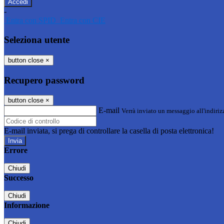
-
Entra con SPID
Entra con CIE
Seleziona utente
button close
×
Recupero password
button close
×
E-mail
Verrà inviato un messaggio all'indirizz
E-mail inviata, si prega di controllare la casella di posta elettronica!
Errore
Chiudi
Successo
Chiudi
Informazione
Chiudi