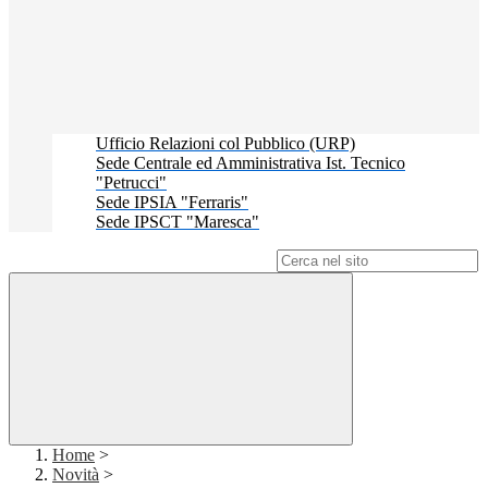
Ufficio Relazioni col Pubblico (URP)
Sede Centrale ed Amministrativa Ist. Tecnico
"Petrucci"
Sede IPSIA "Ferraris"
Sede IPSCT "Maresca"
Campo di ricerca per le pagine del sito
Home
>
Novità
>