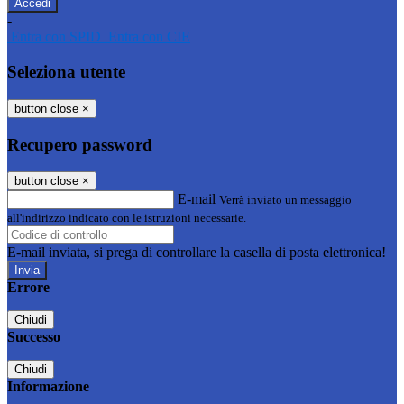
-
Entra con SPID
Entra con CIE
Seleziona utente
button close
×
Recupero password
button close
×
E-mail
Verrà inviato un messaggio
all'indirizzo indicato con le istruzioni necessarie.
E-mail inviata, si prega di controllare la casella di posta elettronica!
Errore
Chiudi
Successo
Chiudi
Informazione