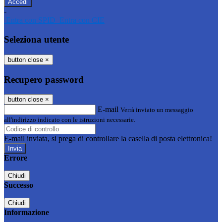
-
Entra con SPID
Entra con CIE
Seleziona utente
button close
×
Recupero password
button close
×
E-mail
Verrà inviato un messaggio
all'indirizzo indicato con le istruzioni necessarie.
E-mail inviata, si prega di controllare la casella di posta elettronica!
Errore
Chiudi
Successo
Chiudi
Informazione