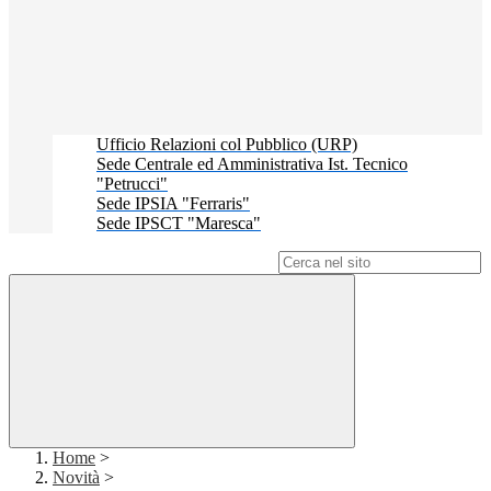
Ufficio Relazioni col Pubblico (URP)
Sede Centrale ed Amministrativa Ist. Tecnico
"Petrucci"
Sede IPSIA "Ferraris"
Sede IPSCT "Maresca"
Campo di ricerca per le pagine del sito
Home
>
Novità
>