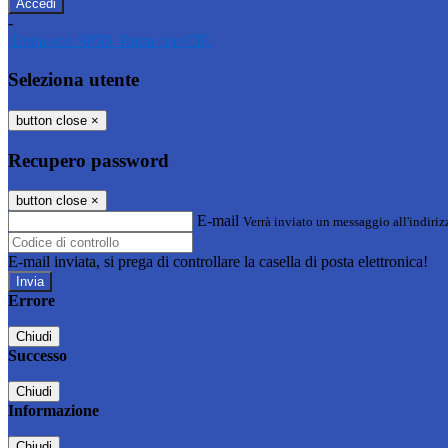
-
Entra con SPID
Entra con CIE
Seleziona utente
button close
×
Recupero password
button close
×
E-mail
Verrà inviato un messaggio all'indirizz
E-mail inviata, si prega di controllare la casella di posta elettronica!
Errore
Chiudi
Successo
Chiudi
Informazione
Chiudi