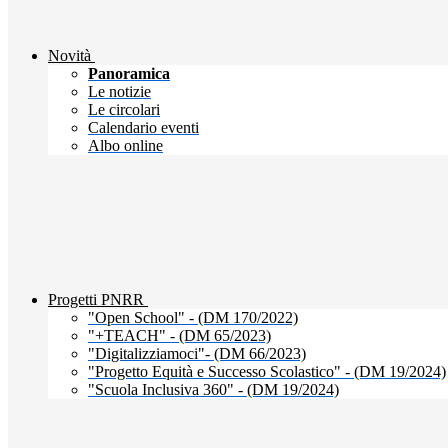
Novità
Panoramica
Le notizie
Le circolari
Calendario eventi
Albo online
Progetti PNRR
"Open School" - (DM 170/2022)
"+TEACH" - (DM 65/2023)
"Digitalizziamoci"- (DM 66/2023)
"Progetto Equità e Successo Scolastico" - (DM 19/2024)
"Scuola Inclusiva 360" - (DM 19/2024)