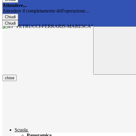
Attendere...
Attendere il completamento dell'operazione...
Chiudi
Chiudi
close
Scuola
Panoramica