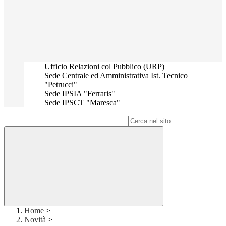
Ufficio Relazioni col Pubblico (URP)
Sede Centrale ed Amministrativa Ist. Tecnico
"Petrucci"
Sede IPSIA "Ferraris"
Sede IPSCT "Maresca"
Campo di ricerca per le pagine del sito
Home
>
Novità
>