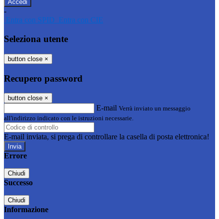
-
Entra con SPID
Entra con CIE
Seleziona utente
button close
×
Recupero password
button close
×
E-mail
Verrà inviato un messaggio
all'indirizzo indicato con le istruzioni necessarie.
E-mail inviata, si prega di controllare la casella di posta elettronica!
Errore
Chiudi
Successo
Chiudi
Informazione