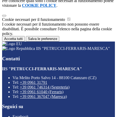
Per conoscere quali sono i cookie necessari al funzionamento potete
visionare la
COOKIE POLICY
.
Cookie necessari per il funzionamento
I cookie necessari per il funzionamento non possono essere
disabilitati. È possibile consultare l'elenco nella pagina della cookie
policy.
Accetta tutti
Salva le preferenze
IIS "PETRUCCI-FERRARIS-MARESCA"
Contatti
IIS "PETRUCCI-FERRARIS-MARESCA"
Via Melito Porto Salvo 14 - 88100 Catanzaro (CZ)
Tel:
+39 0961 31791
Tel:
+39 0961 746314 (Segreteria)
Tel:
+39 0961 61040 (Ferraris)
Tel:
+39 0961 367047 (Maresca)
Seguici su
Facebook