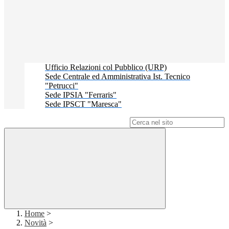
Ufficio Relazioni col Pubblico (URP)
Sede Centrale ed Amministrativa Ist. Tecnico
"Petrucci"
Sede IPSIA "Ferraris"
Sede IPSCT "Maresca"
Campo di ricerca per le pagine del sito
Home
>
Novità
>