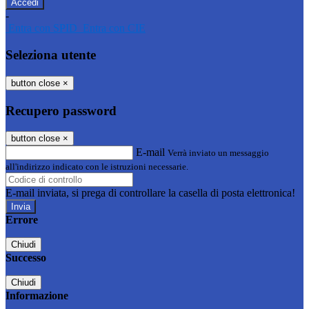
-
Entra con SPID
Entra con CIE
Seleziona utente
button close
×
Recupero password
button close
×
E-mail
Verrà inviato un messaggio
all'indirizzo indicato con le istruzioni necessarie.
E-mail inviata, si prega di controllare la casella di posta elettronica!
Errore
Chiudi
Successo
Chiudi
Informazione