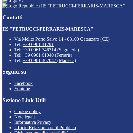
IIS "PETRUCCI-FERRARIS-MARESCA"
Contatti
IIS "PETRUCCI-FERRARIS-MARESCA"
Via Melito Porto Salvo 14 - 88100 Catanzaro (CZ)
Tel:
+39 0961 31791
Tel:
+39 0961 746314 (Segreteria)
Tel:
+39 0961 61040 (Ferraris)
Tel:
+39 0961 367047 (Maresca)
Seguici su
Facebook
Youtube
Sezione Link Utili
Cookie policy
Note legali
Informativa Privacy
Ufficio Relazioni con il Pubblico
Dichiarazione di accessibilità