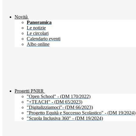
Novità
Panoramica
Le notizie
Le circolari
Calendario eventi
Albo online
Progetti PNRR
"Open School" - (DM 170/2022)
"+TEACH" - (DM 65/2023)
"Digitalizziamoci"- (DM 66/2023)
"Progetto Equità e Successo Scolastico" - (DM 19/2024)
"Scuola Inclusiva 360" - (DM 19/2024)