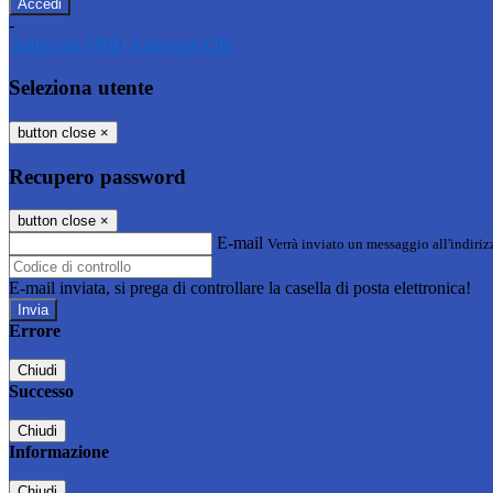
-
Entra con SPID
Entra con CIE
Seleziona utente
button close
×
Recupero password
button close
×
E-mail
Verrà inviato un messaggio all'indirizz
E-mail inviata, si prega di controllare la casella di posta elettronica!
Errore
Chiudi
Successo
Chiudi
Informazione
Chiudi