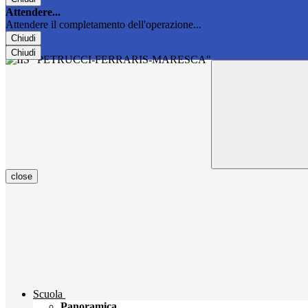
Attendere...
Attendere il completamento dell'operazione...
Chiudi
Chiudi
close
Scuola
Panoramica