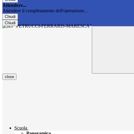
Attendere...
Attendere il completamento dell'operazione...
Chiudi
Chiudi
close
Scuola
Panoramica