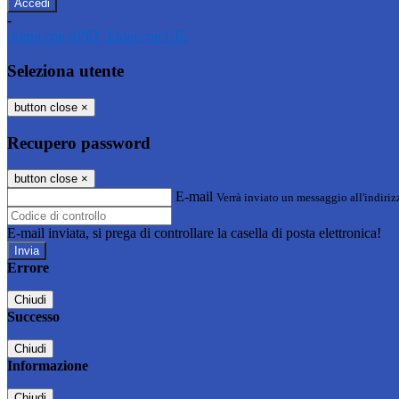
-
Entra con SPID
Entra con CIE
Seleziona utente
button close
×
Recupero password
button close
×
E-mail
Verrà inviato un messaggio all'indirizz
E-mail inviata, si prega di controllare la casella di posta elettronica!
Errore
Chiudi
Successo
Chiudi
Informazione
Chiudi