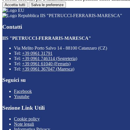
Accetta tutti
Salva le preferenze
IIS "PETRUCCI-FERRARIS-MARESCA"
Contatti
IIS "PETRUCCI-FERRARIS-MARESCA"
Via Melito Porto Salvo 14 - 88100 Catanzaro (CZ)
Tel:
+39 0961 31791
Tel:
+39 0961 746314 (Segreteria)
Tel:
+39 0961 61040 (Ferraris)
Tel:
+39 0961 367047 (Maresca)
Seguici su
Facebook
Youtube
Sezione Link Utili
Cookie policy
Note legali
Informativa Privacy