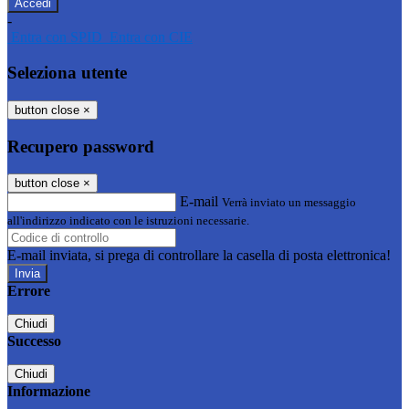
-
Entra con SPID
Entra con CIE
Seleziona utente
button close
×
Recupero password
button close
×
E-mail
Verrà inviato un messaggio
all'indirizzo indicato con le istruzioni necessarie.
E-mail inviata, si prega di controllare la casella di posta elettronica!
Errore
Chiudi
Successo
Chiudi
Informazione