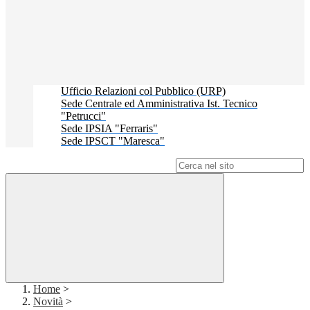
Ufficio Relazioni col Pubblico (URP)
Sede Centrale ed Amministrativa Ist. Tecnico
"Petrucci"
Sede IPSIA "Ferraris"
Sede IPSCT "Maresca"
Campo di ricerca per le pagine del sito
Home
>
Novità
>