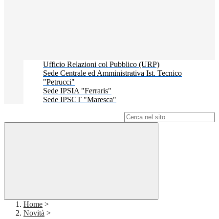
Ufficio Relazioni col Pubblico (URP)
Sede Centrale ed Amministrativa Ist. Tecnico
"Petrucci"
Sede IPSIA "Ferraris"
Sede IPSCT "Maresca"
Campo di ricerca per le pagine del sito
Home
>
Novità
>