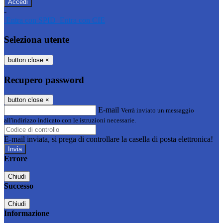
-
Entra con SPID
Entra con CIE
Seleziona utente
button close
×
Recupero password
button close
×
E-mail
Verrà inviato un messaggio
all'indirizzo indicato con le istruzioni necessarie.
E-mail inviata, si prega di controllare la casella di posta elettronica!
Errore
Chiudi
Successo
Chiudi
Informazione