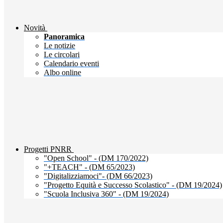
Novità
Panoramica
Le notizie
Le circolari
Calendario eventi
Albo online
Progetti PNRR
"Open School" - (DM 170/2022)
"+TEACH" - (DM 65/2023)
"Digitalizziamoci"- (DM 66/2023)
"Progetto Equità e Successo Scolastico" - (DM 19/2024)
"Scuola Inclusiva 360" - (DM 19/2024)