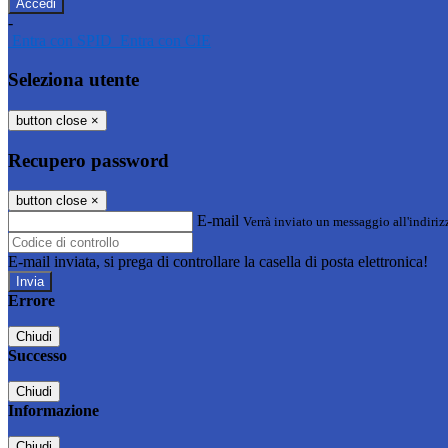
-
Entra con SPID
Entra con CIE
Seleziona utente
button close
×
Recupero password
button close
×
E-mail
Verrà inviato un messaggio all'indirizz
E-mail inviata, si prega di controllare la casella di posta elettronica!
Errore
Chiudi
Successo
Chiudi
Informazione
Chiudi