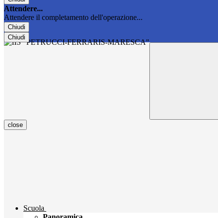
Attendere...
Attendere il completamento dell'operazione...
Chiudi
Chiudi
close
Scuola
Panoramica