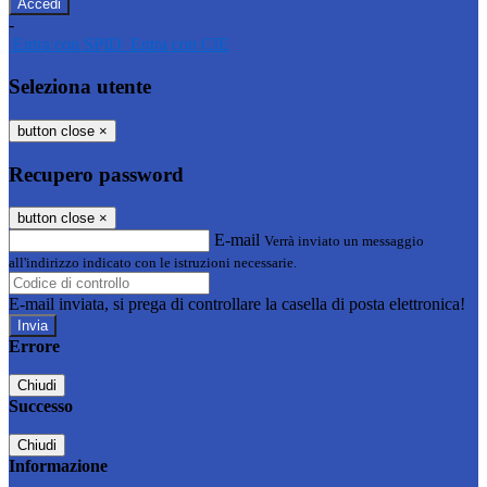
-
Entra con SPID
Entra con CIE
Seleziona utente
button close
×
Recupero password
button close
×
E-mail
Verrà inviato un messaggio
all'indirizzo indicato con le istruzioni necessarie.
E-mail inviata, si prega di controllare la casella di posta elettronica!
Errore
Chiudi
Successo
Chiudi
Informazione