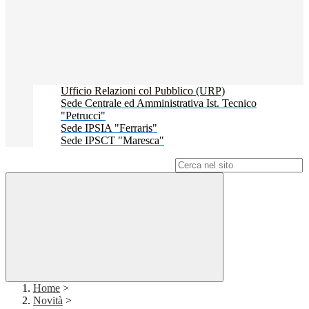
Ufficio Relazioni col Pubblico (URP)
Sede Centrale ed Amministrativa Ist. Tecnico
"Petrucci"
Sede IPSIA "Ferraris"
Sede IPSCT "Maresca"
Campo di ricerca per le pagine del sito
Home
>
Novità
>