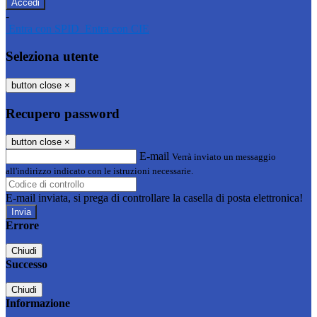
-
Entra con SPID
Entra con CIE
Seleziona utente
button close
×
Recupero password
button close
×
E-mail
Verrà inviato un messaggio
all'indirizzo indicato con le istruzioni necessarie.
E-mail inviata, si prega di controllare la casella di posta elettronica!
Errore
Chiudi
Successo
Chiudi
Informazione