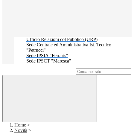
Ufficio Relazioni col Pubblico (URP)
Sede Centrale ed Amministrativa Ist. Tecnico
"Petrucci"
Sede IPSIA "Ferraris"
Sede IPSCT "Maresca"
Campo di ricerca per le pagine del sito
Home
>
Novità
>