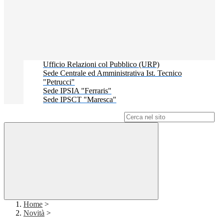
Ufficio Relazioni col Pubblico (URP)
Sede Centrale ed Amministrativa Ist. Tecnico
"Petrucci"
Sede IPSIA "Ferraris"
Sede IPSCT "Maresca"
Campo di ricerca per le pagine del sito
Home
>
Novità
>