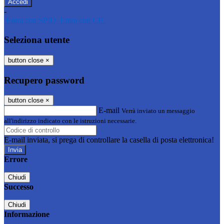
-
Entra con SPID
Entra con CIE
Seleziona utente
button close
×
Recupero password
button close
×
E-mail
Verrà inviato un messaggio
all'indirizzo indicato con le istruzioni necessarie.
E-mail inviata, si prega di controllare la casella di posta elettronica!
Errore
Chiudi
Successo
Chiudi
Informazione