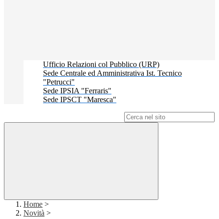
Ufficio Relazioni col Pubblico (URP)
Sede Centrale ed Amministrativa Ist. Tecnico
"Petrucci"
Sede IPSIA "Ferraris"
Sede IPSCT "Maresca"
Campo di ricerca per le pagine del sito
Home
>
Novità
>