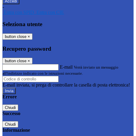
-
Entra con SPID
Entra con CIE
Seleziona utente
button close
×
Recupero password
button close
×
E-mail
Verrà inviato un messaggio
all'indirizzo indicato con le istruzioni necessarie.
E-mail inviata, si prega di controllare la casella di posta elettronica!
Errore
Chiudi
Successo
Chiudi
Informazione