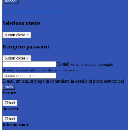
-
Entra con SPID
Entra con CIE
Seleziona utente
button close
×
Recupero password
button close
×
E-mail
Verrà inviato un messaggio
all'indirizzo indicato con le istruzioni necessarie.
E-mail inviata, si prega di controllare la casella di posta elettronica!
Errore
Chiudi
Successo
Chiudi
Informazione