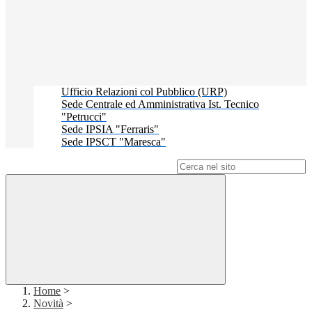
Ufficio Relazioni col Pubblico (URP)
Sede Centrale ed Amministrativa Ist. Tecnico
"Petrucci"
Sede IPSIA "Ferraris"
Sede IPSCT "Maresca"
Campo di ricerca per le pagine del sito
Home
>
Novità
>