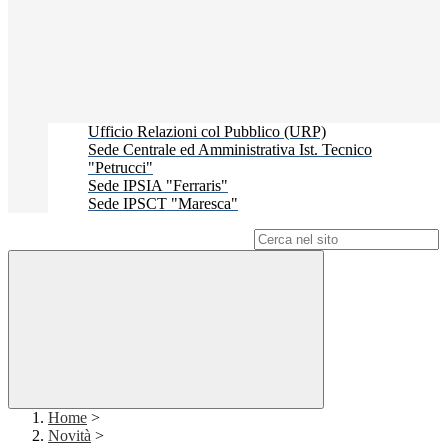
Ufficio Relazioni col Pubblico (URP)
Sede Centrale ed Amministrativa Ist. Tecnico
"Petrucci"
Sede IPSIA "Ferraris"
Sede IPSCT "Maresca"
Campo di ricerca per le pagine del sito
Home
>
Novità
>