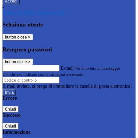
-
Entra con SPID
Entra con CIE
Seleziona utente
button close
×
Recupero password
button close
×
E-mail
Verrà inviato un messaggio
all'indirizzo indicato con le istruzioni necessarie.
E-mail inviata, si prega di controllare la casella di posta elettronica!
Errore
Chiudi
Successo
Chiudi
Informazione