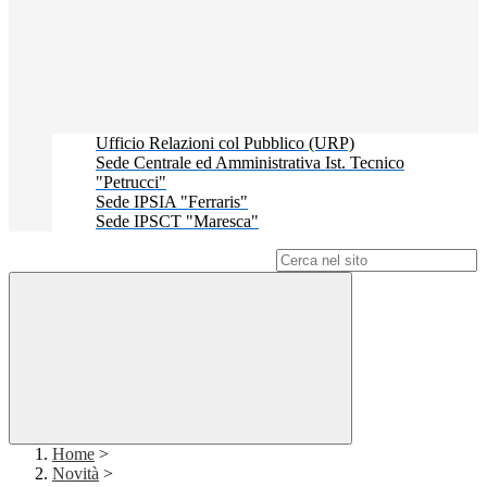
Ufficio Relazioni col Pubblico (URP)
Sede Centrale ed Amministrativa Ist. Tecnico
"Petrucci"
Sede IPSIA "Ferraris"
Sede IPSCT "Maresca"
Campo di ricerca per le pagine del sito
Home
>
Novità
>