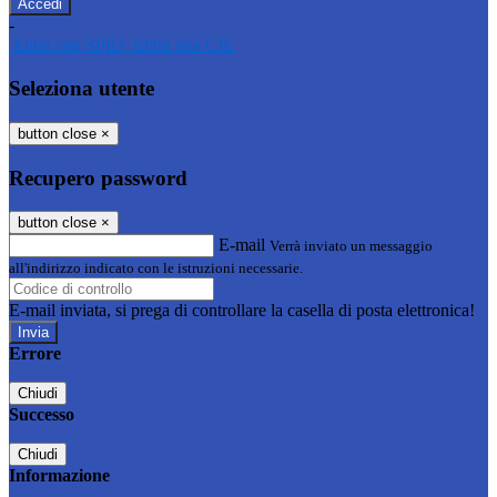
-
Entra con SPID
Entra con CIE
Seleziona utente
button close
×
Recupero password
button close
×
E-mail
Verrà inviato un messaggio
all'indirizzo indicato con le istruzioni necessarie.
E-mail inviata, si prega di controllare la casella di posta elettronica!
Errore
Chiudi
Successo
Chiudi
Informazione