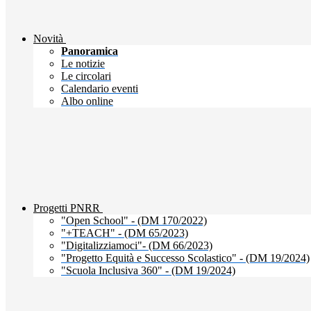
Novità
Panoramica
Le notizie
Le circolari
Calendario eventi
Albo online
Progetti PNRR
"Open School" - (DM 170/2022)
"+TEACH" - (DM 65/2023)
"Digitalizziamoci"- (DM 66/2023)
"Progetto Equità e Successo Scolastico" - (DM 19/2024)
"Scuola Inclusiva 360" - (DM 19/2024)