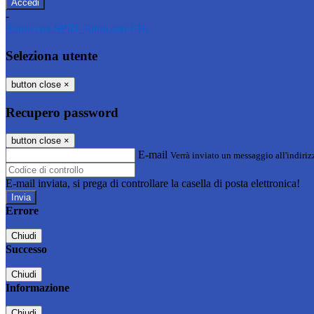
-
Entra con SPID
Entra con CIE
Seleziona utente
button close
×
Recupero password
button close
×
E-mail
Verrà inviato un messaggio all'indirizz
E-mail inviata, si prega di controllare la casella di posta elettronica!
Errore
Chiudi
Successo
Chiudi
Informazione
Chiudi