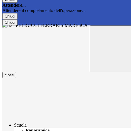
Attendere...
Attendere il completamento dell'operazione...
Chiudi
Chiudi
close
Scuola
Panoramica