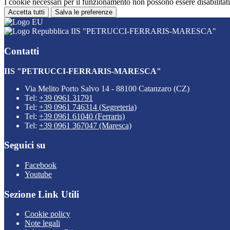
I cookie necessari per il funzionamento non possono essere disabilitati.
Accetta tutti
Salva le preferenze
IIS "PETRUCCI-FERRARIS-MARESCA"
Contatti
IIS "PETRUCCI-FERRARIS-MARESCA"
Via Melito Porto Salvo 14 - 88100 Catanzaro (CZ)
Tel:
+39 0961 31791
Tel:
+39 0961 746314 (Segreteria)
Tel:
+39 0961 61040 (Ferraris)
Tel:
+39 0961 367047 (Maresca)
Seguici su
Facebook
Youtube
Sezione Link Utili
Cookie policy
Note legali