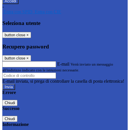
-
Entra con SPID
Entra con CIE
Seleziona utente
button close
×
Recupero password
button close
×
E-mail
Verrà inviato un messaggio
all'indirizzo indicato con le istruzioni necessarie.
E-mail inviata, si prega di controllare la casella di posta elettronica!
Errore
Chiudi
Successo
Chiudi
Informazione