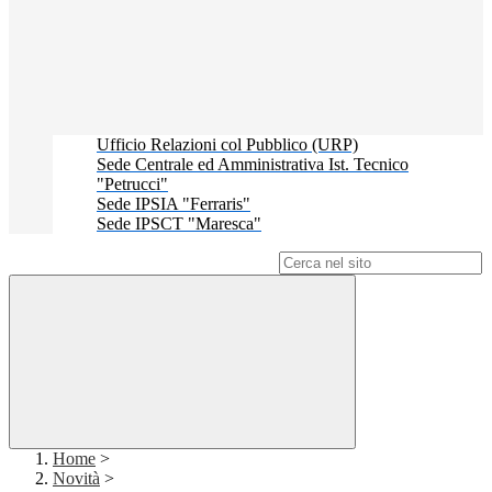
Ufficio Relazioni col Pubblico (URP)
Sede Centrale ed Amministrativa Ist. Tecnico
"Petrucci"
Sede IPSIA "Ferraris"
Sede IPSCT "Maresca"
Campo di ricerca per le pagine del sito
Home
>
Novità
>