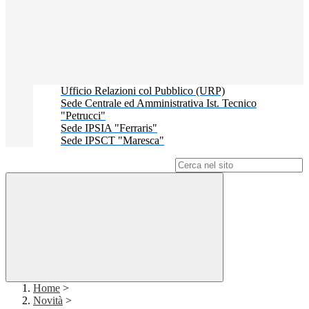
Ufficio Relazioni col Pubblico (URP)
Sede Centrale ed Amministrativa Ist. Tecnico
"Petrucci"
Sede IPSIA "Ferraris"
Sede IPSCT "Maresca"
Campo di ricerca per le pagine del sito
Home
>
Novità
>