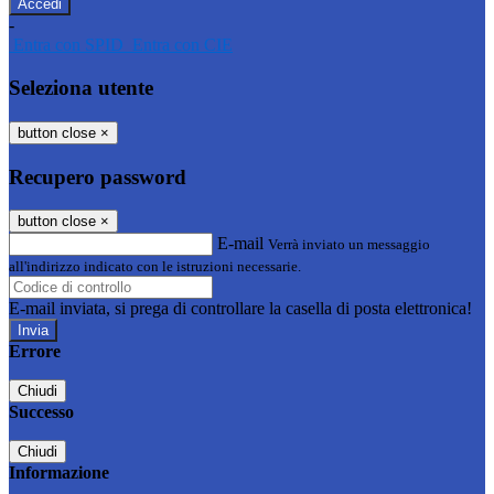
-
Entra con SPID
Entra con CIE
Seleziona utente
button close
×
Recupero password
button close
×
E-mail
Verrà inviato un messaggio
all'indirizzo indicato con le istruzioni necessarie.
E-mail inviata, si prega di controllare la casella di posta elettronica!
Errore
Chiudi
Successo
Chiudi
Informazione