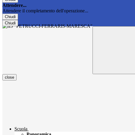
Attendere...
Attendere il completamento dell'operazione...
Chiudi
Chiudi
close
Scuola
Panoramica