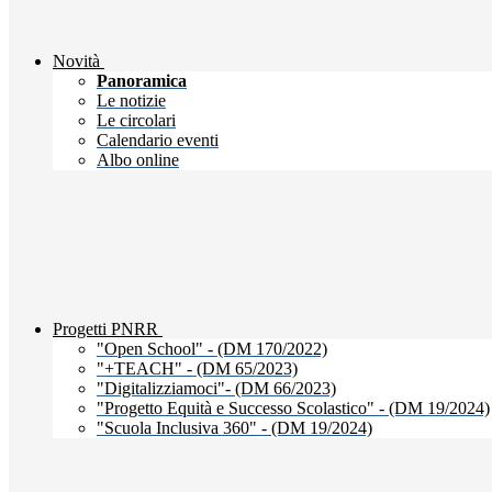
Novità
Panoramica
Le notizie
Le circolari
Calendario eventi
Albo online
Progetti PNRR
"Open School" - (DM 170/2022)
"+TEACH" - (DM 65/2023)
"Digitalizziamoci"- (DM 66/2023)
"Progetto Equità e Successo Scolastico" - (DM 19/2024)
"Scuola Inclusiva 360" - (DM 19/2024)