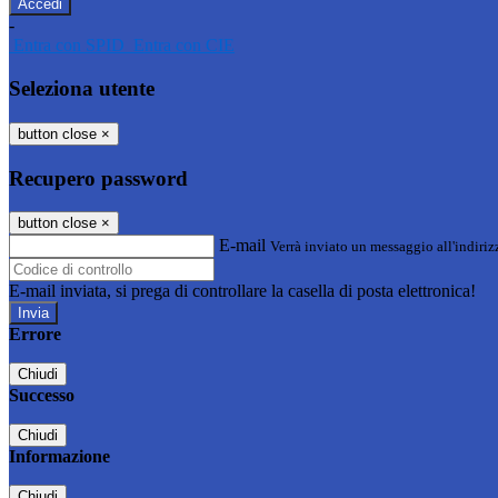
-
Entra con SPID
Entra con CIE
Seleziona utente
button close
×
Recupero password
button close
×
E-mail
Verrà inviato un messaggio all'indirizz
E-mail inviata, si prega di controllare la casella di posta elettronica!
Errore
Chiudi
Successo
Chiudi
Informazione
Chiudi