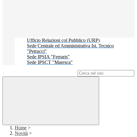
Ufficio Relazioni col Pubblico (URP)
Sede Centrale ed Amministrativa Ist. Tecnico
"Petrucci"
Sede IPSIA "Ferraris"
Sede IPSCT "Maresca"
Campo di ricerca per le pagine del sito
Home
>
Novità
>