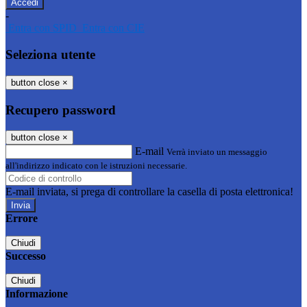
-
Entra con SPID
Entra con CIE
Seleziona utente
button close
×
Recupero password
button close
×
E-mail
Verrà inviato un messaggio
all'indirizzo indicato con le istruzioni necessarie.
E-mail inviata, si prega di controllare la casella di posta elettronica!
Errore
Chiudi
Successo
Chiudi
Informazione