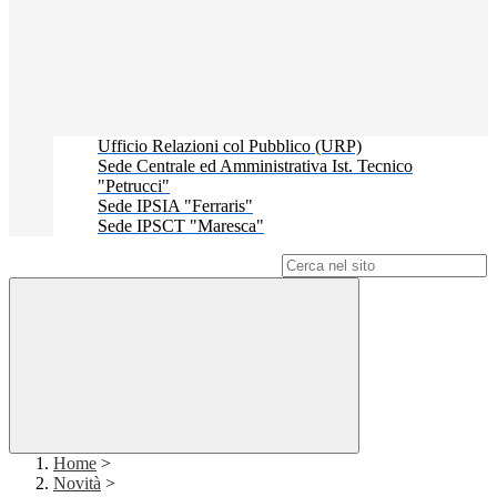
Ufficio Relazioni col Pubblico (URP)
Sede Centrale ed Amministrativa Ist. Tecnico
"Petrucci"
Sede IPSIA "Ferraris"
Sede IPSCT "Maresca"
Campo di ricerca per le pagine del sito
Home
>
Novità
>