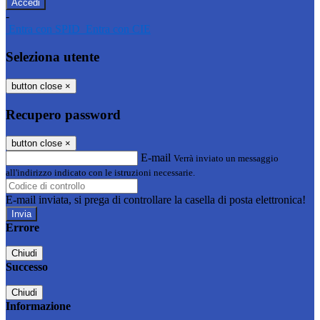
-
Entra con SPID
Entra con CIE
Seleziona utente
button close
×
Recupero password
button close
×
E-mail
Verrà inviato un messaggio
all'indirizzo indicato con le istruzioni necessarie.
E-mail inviata, si prega di controllare la casella di posta elettronica!
Errore
Chiudi
Successo
Chiudi
Informazione