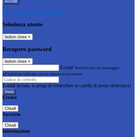
-
Entra con SPID
Entra con CIE
Seleziona utente
button close
×
Recupero password
button close
×
E-mail
Verrà inviato un messaggio
all'indirizzo indicato con le istruzioni necessarie.
E-mail inviata, si prega di controllare la casella di posta elettronica!
Errore
Chiudi
Successo
Chiudi
Informazione