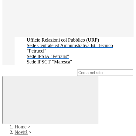
Ufficio Relazioni col Pubblico (URP)
Sede Centrale ed Amministrativa Ist. Tecnico
"Petrucci"
Sede IPSIA "Ferraris"
Sede IPSCT "Maresca"
Campo di ricerca per le pagine del sito
Home
>
Novità
>