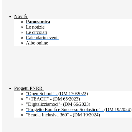
Novità
Panoramica
Le notizie
Le circolari
Calendario eventi
Albo online
Progetti PNRR
"Open School" - (DM 170/2022)
"+TEACH" - (DM 65/2023)
"Digitalizziamoci"- (DM 66/2023)
"Progetto Equità e Successo Scolastico" - (DM 19/2024)
"Scuola Inclusiva 360" - (DM 19/2024)