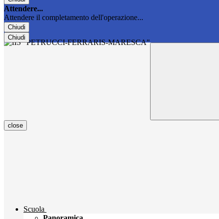
Attendere...
Attendere il completamento dell'operazione...
Chiudi
Chiudi
close
Scuola
Panoramica