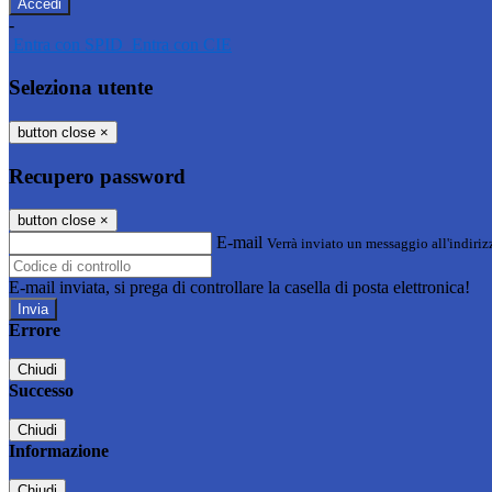
-
Entra con SPID
Entra con CIE
Seleziona utente
button close
×
Recupero password
button close
×
E-mail
Verrà inviato un messaggio all'indirizz
E-mail inviata, si prega di controllare la casella di posta elettronica!
Errore
Chiudi
Successo
Chiudi
Informazione
Chiudi