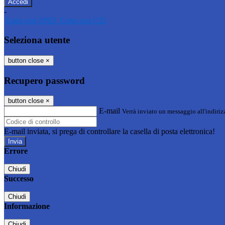
-
Entra con SPID
Entra con CIE
Seleziona utente
button close
×
Recupero password
button close
×
E-mail
Verrà inviato un messaggio all'indirizz
E-mail inviata, si prega di controllare la casella di posta elettronica!
Errore
Chiudi
Successo
Chiudi
Informazione
Chiudi