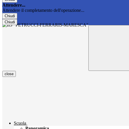
Attendere...
Attendere il completamento dell'operazione...
Chiudi
Chiudi
close
Scuola
Panoramica