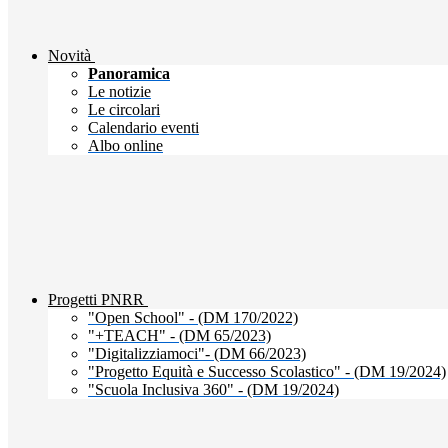
Novità
Panoramica
Le notizie
Le circolari
Calendario eventi
Albo online
Progetti PNRR
"Open School" - (DM 170/2022)
"+TEACH" - (DM 65/2023)
"Digitalizziamoci"- (DM 66/2023)
"Progetto Equità e Successo Scolastico" - (DM 19/2024)
"Scuola Inclusiva 360" - (DM 19/2024)