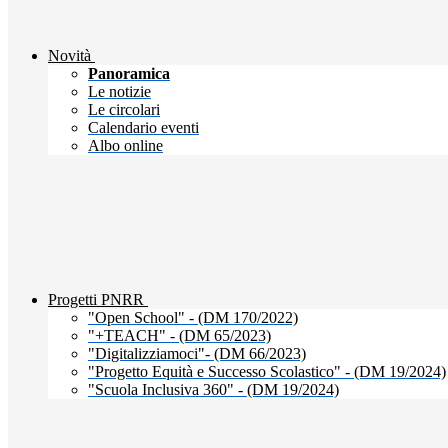
Novità
Panoramica
Le notizie
Le circolari
Calendario eventi
Albo online
Progetti PNRR
"Open School" - (DM 170/2022)
"+TEACH" - (DM 65/2023)
"Digitalizziamoci"- (DM 66/2023)
"Progetto Equità e Successo Scolastico" - (DM 19/2024)
"Scuola Inclusiva 360" - (DM 19/2024)