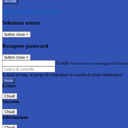
-
Entra con SPID
Entra con CIE
Seleziona utente
button close
×
Recupero password
button close
×
E-mail
Verrà inviato un messaggio all'indirizz
E-mail inviata, si prega di controllare la casella di posta elettronica!
Errore
Chiudi
Successo
Chiudi
Informazione
Chiudi