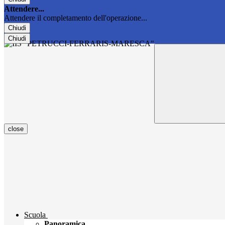
Attendere...
Attendere il completamento dell'operazione...
Chiudi
Chiudi
close
Scuola
Panoramica