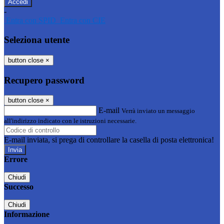
-
Entra con SPID
Entra con CIE
Seleziona utente
button close
×
Recupero password
button close
×
E-mail
Verrà inviato un messaggio
all'indirizzo indicato con le istruzioni necessarie.
E-mail inviata, si prega di controllare la casella di posta elettronica!
Errore
Chiudi
Successo
Chiudi
Informazione