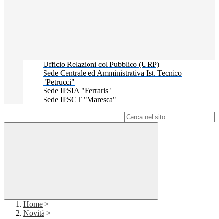
Ufficio Relazioni col Pubblico (URP)
Sede Centrale ed Amministrativa Ist. Tecnico
"Petrucci"
Sede IPSIA "Ferraris"
Sede IPSCT "Maresca"
Campo di ricerca per le pagine del sito
Home
>
Novità
>