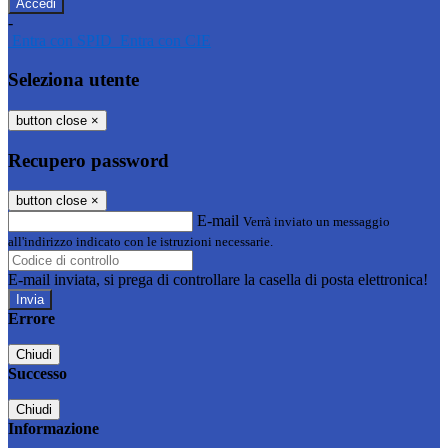
-
Entra con SPID
Entra con CIE
Seleziona utente
button close
×
Recupero password
button close
×
E-mail
Verrà inviato un messaggio
all'indirizzo indicato con le istruzioni necessarie.
E-mail inviata, si prega di controllare la casella di posta elettronica!
Errore
Chiudi
Successo
Chiudi
Informazione