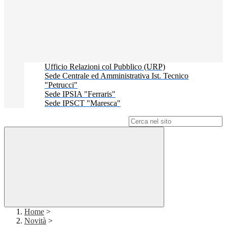
Ufficio Relazioni col Pubblico (URP)
Sede Centrale ed Amministrativa Ist. Tecnico
"Petrucci"
Sede IPSIA "Ferraris"
Sede IPSCT "Maresca"
Campo di ricerca per le pagine del sito
Home
>
Novità
>