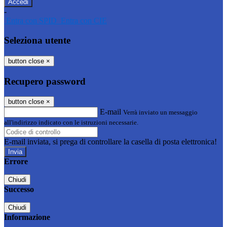
-
Entra con SPID
Entra con CIE
Seleziona utente
button close
×
Recupero password
button close
×
E-mail
Verrà inviato un messaggio
all'indirizzo indicato con le istruzioni necessarie.
E-mail inviata, si prega di controllare la casella di posta elettronica!
Errore
Chiudi
Successo
Chiudi
Informazione