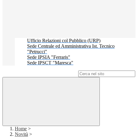
Ufficio Relazioni col Pubblico (URP)
Sede Centrale ed Amministrativa Ist. Tecnico
"Petrucci"
Sede IPSIA "Ferraris"
Sede IPSCT "Maresca"
Campo di ricerca per le pagine del sito
Home
>
Novità
>