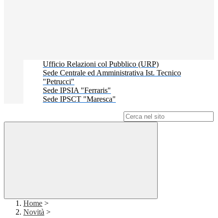
Ufficio Relazioni col Pubblico (URP)
Sede Centrale ed Amministrativa Ist. Tecnico
"Petrucci"
Sede IPSIA "Ferraris"
Sede IPSCT "Maresca"
Campo di ricerca per le pagine del sito
Home
>
Novità
>