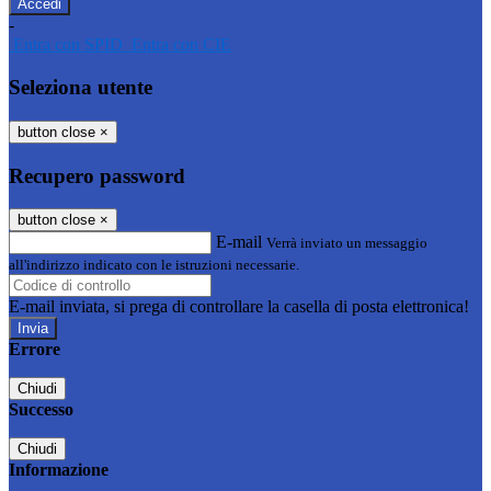
-
Entra con SPID
Entra con CIE
Seleziona utente
button close
×
Recupero password
button close
×
E-mail
Verrà inviato un messaggio
all'indirizzo indicato con le istruzioni necessarie.
E-mail inviata, si prega di controllare la casella di posta elettronica!
Errore
Chiudi
Successo
Chiudi
Informazione