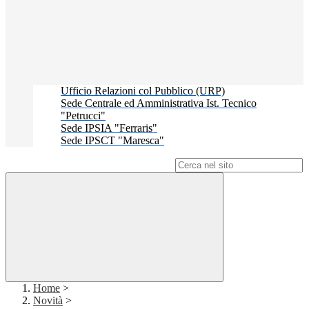
Ufficio Relazioni col Pubblico (URP)
Sede Centrale ed Amministrativa Ist. Tecnico
"Petrucci"
Sede IPSIA "Ferraris"
Sede IPSCT "Maresca"
Campo di ricerca per le pagine del sito
Home
>
Novità
>