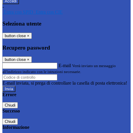
-
Entra con SPID
Entra con CIE
Seleziona utente
button close
×
Recupero password
button close
×
E-mail
Verrà inviato un messaggio
all'indirizzo indicato con le istruzioni necessarie.
E-mail inviata, si prega di controllare la casella di posta elettronica!
Errore
Chiudi
Successo
Chiudi
Informazione