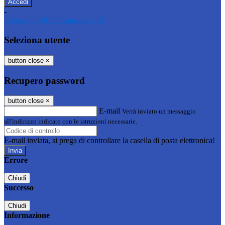
-
Entra con SPID
Entra con CIE
Seleziona utente
button close
×
Recupero password
button close
×
E-mail
Verrà inviato un messaggio
all'indirizzo indicato con le istruzioni necessarie.
E-mail inviata, si prega di controllare la casella di posta elettronica!
Errore
Chiudi
Successo
Chiudi
Informazione