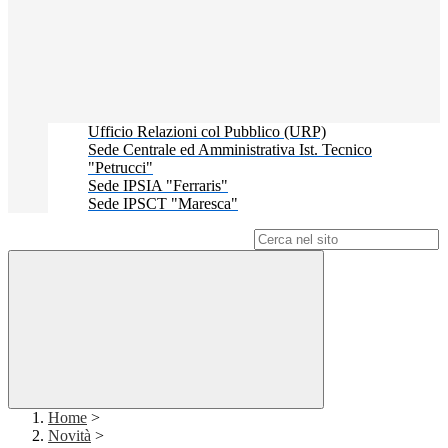
Ufficio Relazioni col Pubblico (URP)
Sede Centrale ed Amministrativa Ist. Tecnico
"Petrucci"
Sede IPSIA "Ferraris"
Sede IPSCT "Maresca"
Campo di ricerca per le pagine del sito
Home
>
Novità
>