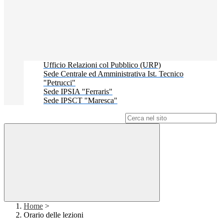
Ufficio Relazioni col Pubblico (URP)
Sede Centrale ed Amministrativa Ist. Tecnico
"Petrucci"
Sede IPSIA "Ferraris"
Sede IPSCT "Maresca"
Campo di ricerca per le pagine del sito
Home
>
Orario delle lezioni