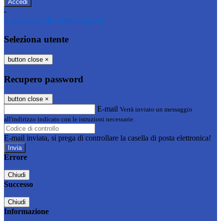
-
Entra con SPID
Entra con CIE
Seleziona utente
button close
×
Recupero password
button close
×
E-mail
Verrà inviato un messaggio
all'indirizzo indicato con le istruzioni necessarie.
E-mail inviata, si prega di controllare la casella di posta elettronica!
Errore
Chiudi
Successo
Chiudi
Informazione